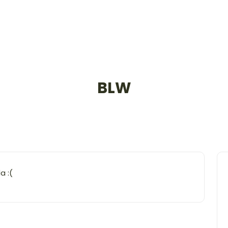
nho App
BLW
a :(